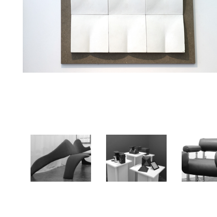
Afrodite
Caixas dos sentidos
Venu
2018
2018
201