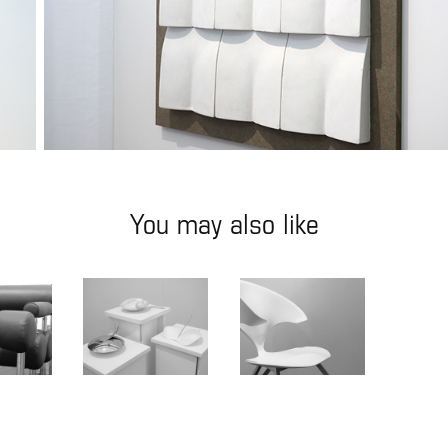
You may also like
s
Libidinosos
Hedonê
8
2018
2018