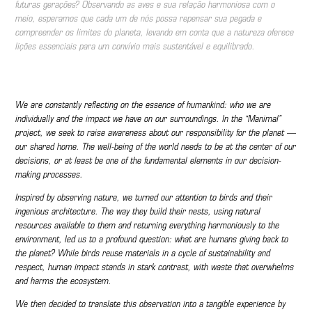
futuras gerações? Observando as aves e sua relação harmoniosa com o
meio, esperamos que cada um de nós possa repensar sua pegada e
compreender os limites do planeta, levando em conta que a natureza oferece
lições essenciais para um convívio mais sustentável e equilibrado.
We are constantly reflecting on the essence of humankind: who we are
individually and the impact we have on our surroundings. In the “Manimal”
project, we seek to raise awareness about our responsibility for the planet —
our shared home. The well-being of the world needs to be at the center of our
decisions, or at least be one of the fundamental elements in our decision-
making processes.
Inspired by observing nature, we turned our attention to birds and their
ingenious architecture. The way they build their nests, using natural
resources available to them and returning everything harmoniously to the
environment, led us to a profound question: what are humans giving back to
the planet? While birds reuse materials in a cycle of sustainability and
respect, human impact stands in stark contrast, with waste that overwhelms
and harms the ecosystem.
We then decided to translate this observation into a tangible experience by