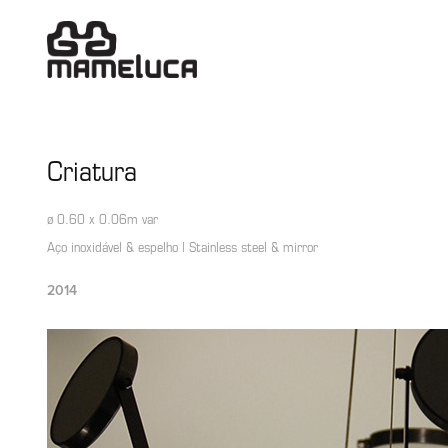
Criatura
ø 0.60 x 0.06m var
Aço inoxidável & espelho | Stainless steel & mirror
2014