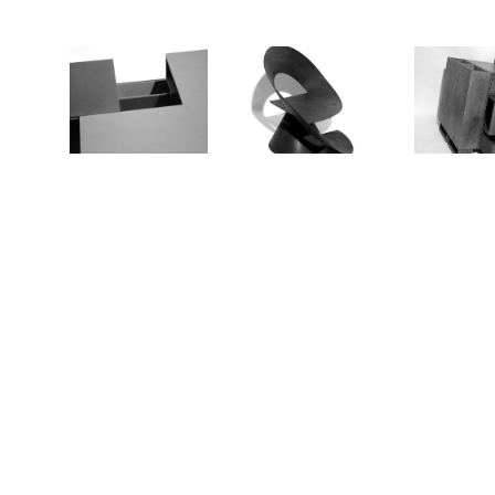
Superfícies
Abrigo
Caixas de 
2014
2014
201