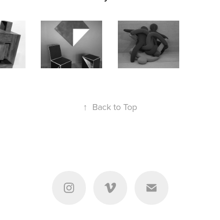
Fósforos
Casulos
Corpo Coletivo
4
2014
2014
↑
Back to Top