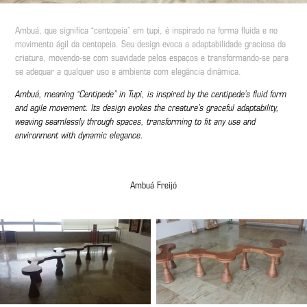
Ambuá, que significa “centopeia” em tupi, é inspirado na forma fluida e no
movimento ágil da centopeia. Seu design evoca a adaptabilidade graciosa da
criatura, movendo-se com suavidade pelos espaços e transformando-se para
se adequar a qualquer uso e ambiente com elegância dinâmica.
Ambuá, meaning “Centipede” in Tupi, is inspired by the centipede’s fluid form
and agile movement. Its design evokes the creature’s graceful adaptability,
weaving seamlessly through spaces, transforming to fit any use and
environment with dynamic elegance.
Ambuá Freijó