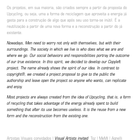
Os projetos, em sua maioria, são criados sempre a partir da proposta do
Upcycling, ou seja, uma a forma de reciclagem que aproveita a energia já
gasta para a construção de algo que após seu uso torna-se inútil. É a
reutilização a partir de uma nova forma e a reconstrução a partir do já
existente.
Nowadays, Men need to worry not only with themselves, but with their
surroundings. The society in which we live is who does what we are and
where we go. Our social behaviors and responsibilities portray the outcome
of our true existence. In this spirit, we decided to develop our Copyleft
project. The name already shows the spirit of our idea. In contrast to
copyright®, we created a project proposal to give to the public the
authorship and leave open the project so anyone who wants, can replicate
and enjoy.
Most projects are always created from the idea of Upcycling, that is, a form
of recycling that takes advantage of the energy already spent to build
something that after its use becomes useless. It is the reuse from a new
form and the reconstruction from the existing one.
Artistas Visuais convidados |
Visual Artists invited
: Toz | MeMi | Agnelli