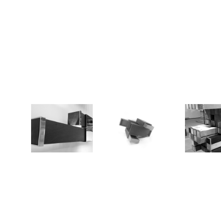
Luz Simbiótica
Mini Estruturas
Estante Si
2016
2017
201