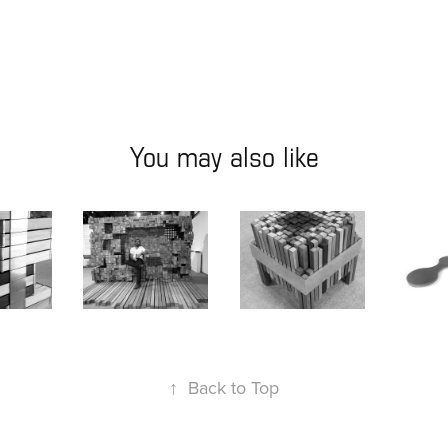
You may also like
mbiótica
Parede Simbiótica
Banqueta Simbiótica
Min
6
2016
2016
↑
Back to Top