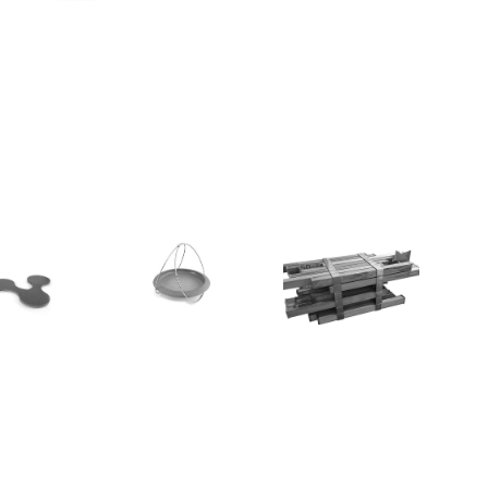
i Ambuá
Mini Sy
Mesa Simbiótica
2017
2017
2016