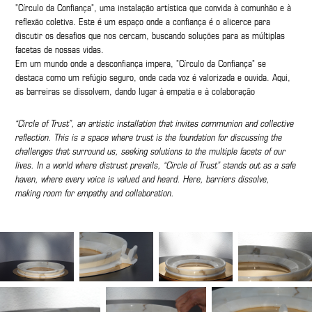
"Círculo da Confiança", uma instalação artística que convida à comunhão e à
reflexão coletiva. Este é um espaço onde a confiança é o alicerce para
discutir os desafios que nos cercam, buscando soluções para as múltiplas
facetas de nossas vidas.
Em um mundo onde a desconfiança impera, "Círculo da Confiança" se
destaca como um refúgio seguro, onde cada voz é valorizada e ouvida. Aqui,
as barreiras se dissolvem, dando lugar à empatia e à colaboração
“Circle of Trust”, an artistic installation that invites communion and collective
reflection. This is a space where trust is the foundation for discussing the
challenges that surround us, seeking solutions to the multiple facets of our
lives. In a world where distrust prevails, “Circle of Trust” stands out as a safe
haven, where every voice is valued and heard. Here, barriers dissolve,
making room for empathy and collaboration.